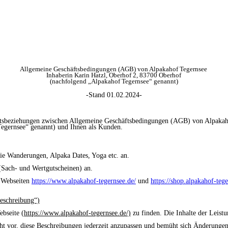
Allgemeine Geschäftsbedingungen (AGB) von Alpakahof Tegernsee
Inhaberin Karin Hatzl, Oberhof 2, 83700 Oberhof
(nachfolgend „Alpakahof Tegernsee“ genannt)
-Stand 01.02.2024-
äftsbeziehungen zwischen Allgemeine Geschäftsbedingungen (AGB) von Alpaka
egernsee“ genannt) und Ihnen als Kunden.
wie Wanderungen, Alpaka Dates, Yoga etc. an.
(Sach- und Wertgutscheinen) an.
n Webseiten
https://www.alpakahof-tegernsee.de/
und
https://shop.alpakahof-tege
eschreibung“)
ebseite (
https://www.alpakahof-tegernsee.de/)
zu finden. Die Inhalte der Leist
ht vor, diese Beschreibungen jederzeit anzupassen und bemüht sich Änderungen 