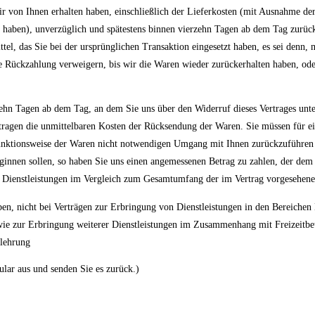
 von Ihnen erhalten haben, einschließlich der Lieferkosten (mit Ausnahme der z
t haben), unverzüglich und spätestens binnen vierzehn Tagen ab dem Tag zurück
el, das Sie bei der ursprünglichen Transaktion eingesetzt haben, es sei denn, 
 Rückzahlung verweigern, bis wir die Waren wieder zurückerhalten haben, oder
ehn Tagen ab dem Tag, an dem Sie uns über den Widerruf dieses Vertrages unter
 tragen die unmittelbaren Kosten der Rücksendung der Waren. Sie müssen für 
Funktionsweise der Waren nicht notwendigen Umgang mit Ihnen zurückzuführen 
eginnen sollen, so haben Sie uns einen angemessenen Betrag zu zahlen, der de
ten Dienstleistungen im Vergleich zum Gesamtumfang der im Vertrag vorgesehenen
 haben, nicht bei Verträgen zur Erbringung von Dienstleistungen in den Berei
e zur Erbringung weiterer Dienstleistungen im Zusammenhang mit Freizeitbetä
elehrung
ular aus und senden Sie es zurück.)