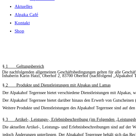
Aktuelles
Alpaka Café
Kontakt
Shop
§
1 Geltungsbereich
Die nachfolgenden allgemeinen Geschäftsbedingungen gelten für alle Gesch
Inhaberin Karin Hatzl, Oberhof 2, 83700 Oberhof (nachfolgend „Alpakahof T
§
2 Produkte und Dienstleistungen mit Alpakas und Lamas
Der Alpakahof Tegernsee bietet verschiedene Dienstleistungen mit Alpakas, 
Der Alpakahof Tegernsee bietet darüber hinaus den Erwerb von Gutscheinen 
Weitere Produkte und Dienstleistungen des Alpakahof Tegernsee sind auf de
§
3 Artikel-, Leistungs-, Erlebnisbeschreibung (im Folgenden „Leistungsb
Die aktuellen Artikel-, Leistungs- und Erlebnisbeschreibungen sind auf der W
jedoch Änderungen unterliegen. Der Alpakahof Tegernsee behält sich das Rec