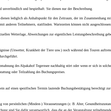
 unverbindlich und bespielhaft. Sie dienen nur der Beschreibung.
g dienen lediglich als Anhaltspunkt für den Zeitraum, der im Zusammenhang mit
it anderen Teilnehmern, stattfinden. Wartezeiten können nicht ausgeschlosse
ktuellen Wetterlage, Abweichungen zur eigentlichen Leistungsbeschreibung ge
gnisse (Unwetter, Krankheit der Tiere usw.) noch während den Touren auftrete
durchgeführt.
ahnung des Alpakahof Tegernsee nachhaltig stört oder wenn er sich in solchem
stattung oder Teilzahlung des Buchungspreises.
ein auf einen spezifischen Termin lautende Buchungsbestätigung berechtigt zur
ng von persönlichen (Mindest-) Voraussetzungen (z. B. Alter, Gesundheitszusta
ung sind Sie dafür verantwortlich, dass die an der Veranstaltung teilnehmende