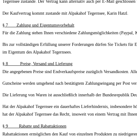
Tegernsee zustande. Der Vertrag kann alternativ auch per E-Mail geschlossen
Der Kaufvertrag kommt zustande mit Alpakahof Tegernsee, Karin Hatzl.
§
7 Zahlung und Eigentumsvorbehalt
Für die Zahlung stehen Ihnen verschiedene Zahlungsmöglichkeiten (Paypal, K
Bis zur vollständigen Erfüllung unserer Forderungen dürfen Sie Tickets für 
im Eigentum des Alpakahof Tegernsees.
§
8 Preise, Versand und Lieferung
Die angegebenen Preise sind Endverkaufspreise zuzüglich Versandkosten. Alle 
Gutscheine werden umgehend nach bestätigtem Zahlungseingang per Post ver
Die Lieferung von Waren ist ausschließlich innerhalb der Bundesrepublik De
Hat der Alpakahof Tegernsee ein dauerhaftes Lieferhindernis, insbesondere hö
hat der Alpakahof Tegernsee das Recht, insoweit von einem Vertrag mit Ihne
§
9 Rabatte und Rabattaktionen
Rabattaktionen ermöglichen den Kauf von einzelnen Produkten zu niedrigeren