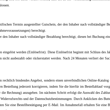
lossen.
ezifischen Termin ausgestellter Gutschein, der den Inhaber nach vollständiger
ahmevoraussetzungen) berechtigt.
r den Inhaber nach vollständiger Bezahlung berechtigt, diesen bei Buchung eine
 eingelöst werden (Einlösefrist). Diese Einlösefrist beginnt mit Schluss des J
icht ausbezahlt oder rückerstattet werden. Nach 24 Monaten verliert der Sach
n rechtlich bindendes Angebot, sondern einen unverbindlichen Online-Katalog 
Bestellung jederzeit korrigieren, indem Sie die hierfür im Bestellablauf vorg
 die Rechnung) anzugeben. Im nächsten Schritt erfolgt die Auswahl des Zahlu
s Widerrufsrechts und der Datenschutzbestimmungen. Durch Anklicken des Butto
ten Sie eine Bestellbestätigung per E-Mail. Im Annahmefall erhalten Sie eine